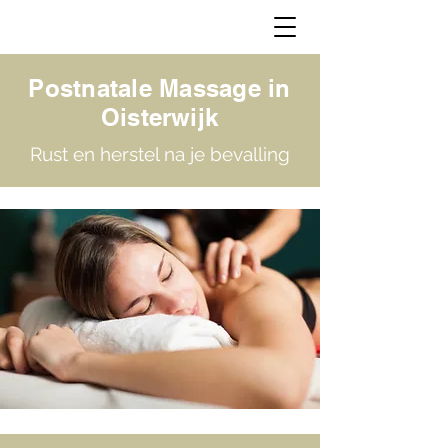
Postnatale Massage in
Oisterwijk
Rust en herstel na je bevalling